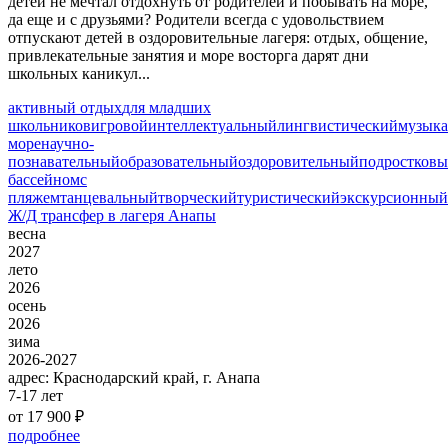
детей не мечтал отдохнуть от родителей и побывать на море,
да еще и с друзьями? Родители всегда с удовольствием
отпускают детей в оздоровительные лагеря: отдых, общение,
привлекательные занятия и море восторга дарят дни
школьных каникул...
активный отдых
для младших
школьников
игровой
интеллектуальный
лингвистический
музык
море
научно-
познавательный
образовательный
оздоровительный
подростков
бассейном
с
пляжем
танцевальный
творческий
туристический
экскурсионный
Ж/Д трансфер в лагеря Анапы
весна
2027
лето
2026
осень
2026
зима
2026-2027
адрес:
Краснодарский край, г. Анапа
7-17 лет
от 17 900 ₽
подробнее