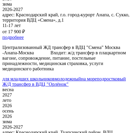
зима
2026-2027
адрес:
Краснодарский край, г.о. город-курорт Анапа, с. Сукко,
территория ВДЦ «Смена», д.1
11-17 лет
от 17 900 ₽
подробнее
Централизованный ЖД трансфер в ВДЦ "Смена" Москва
-Анапа-Москва Входит: ж/д трансфер в плацкартном
вагоне, сопровождение, питание, постельные
принадлежности, медицинская страховка, услуги
медицинского работника
для младших школьников
молодежный
на море
подростковый
Ж/Д трансфер в ВДЦ "Орлёнок"
весна
2027
лето
2026
осень
2026
зима
2026-2027
адрес:
Краснодарский край, Туапсинский район, ВДЦ