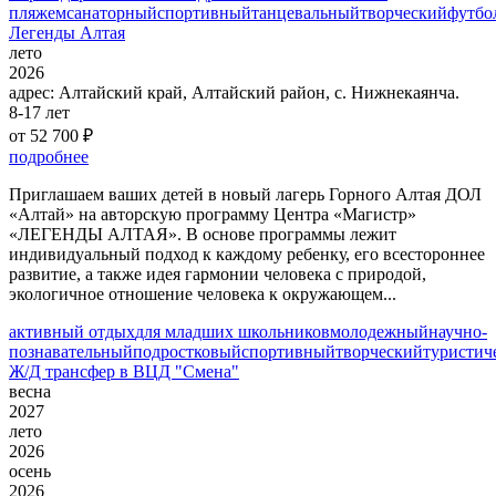
пляжем
санаторный
спортивный
танцевальный
творческий
футбо
Легенды Алтая
лето
2026
адрес:
Алтайский край, Алтайский район, с. Нижнекаянча.
8-17 лет
от 52 700 ₽
подробнее
Приглашаем ваших детей в новый лагерь Горного Алтая ДОЛ
«Алтай» на авторскую программу Центра «Магистр»
«ЛЕГЕНДЫ АЛТАЯ». В основе программы лежит
индивидуальный подход к каждому ребенку, его всестороннее
развитие, а также идея гармонии человека с природой,
экологичное отношение человека к окружающем...
активный отдых
для младших школьников
молодежный
научно-
познавательный
подростковый
спортивный
творческий
туристич
Ж/Д трансфер в ВЦД "Смена"
весна
2027
лето
2026
осень
2026