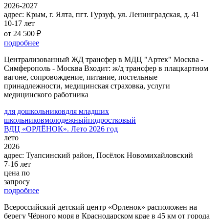
2026-2027
адрес:
Крым, г. Ялта, пгт. Гурзуф, ул. Ленинградская, д. 41
10-17 лет
от 24 500 ₽
подробнее
Централизованный ЖД трансфер в МДЦ "Артек" Москва -
Симферополь - Москва Входит: ж/д трансфер в плацкартном
вагоне, сопровождение, питание, постельные
принадлежности, медицинская страховка, услуги
медицинского работника
для дошкольников
для младших
школьников
молодежный
подростковый
ВДЦ «ОРЛЁНОК». Лето 2026 год
лето
2026
адрес:
Туапсинский район, Посёлок Новомихайловский
7-16 лет
цена по
запросу
подробнее
Всероссийский детский центр «Орленок» расположен на
берегу Чёрного моря в Краснодарском крае в 45 км от города