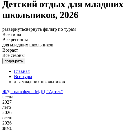
Детский отдых для младших
школьников, 2026
развернуть
свернуть
фильтр по турам
Все типы
Все регионы
для младших школьников
Возраст
Все сезоны
Главная
Все туры
для младших школьников
Ж/Д трансфер в МДЦ "Артек"
весна
2027
лето
2026
осень
2026
зима