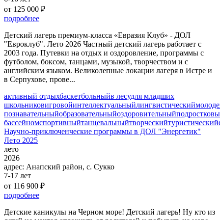
от 125 000 ₽
подробнее
Детский лагерь премиум-класса «Евразия Клуб» - ДОЛ
"Евроклуб". Лето 2026 Частный детский лагерь работает с
2003 года. Путевки на отдых и оздоровление, программы с
футболом, боксом, танцами, музыкой, творчеством и с
английским языком. Великолепные локации лагеря в Истре и
в Серпухове, прове...
активный отдых
баскетбольный
в лесу
для младших
школьников
игровой
интеллектуальный
лингвистический
молод
познавательный
образовательный
оздоровительный
подростков
бассейном
спортивный
танцевальный
творческий
туристический
Научно-приключенческие программы в ДОЛ "Энергетик"
Лето 2025
лето
2026
адрес:
Анапский район, с. Сукко
7-17 лет
от 116 900 ₽
подробнее
Детские каникулы на Черном море! Детский лагерь! Ну кто из