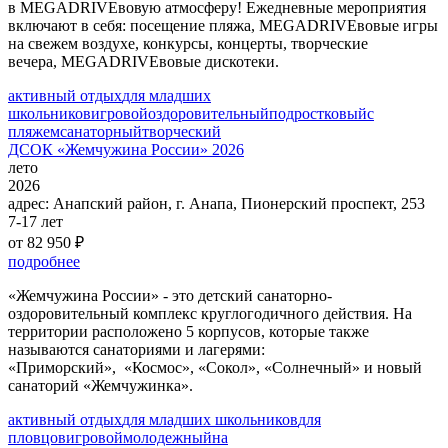
в MEGADRIVEвовую атмосферу! Ежедневные мероприятия
включают в себя: посещение пляжа, MEGADRIVEвовые игры
на свежем воздухе, конкурсы, концерты, творческие
вечера, MEGADRIVEвовые дискотеки.
активный отдых
для младших
школьников
игровой
оздоровительный
подростковый
с
пляжем
санаторный
творческий
ДСОК «Жемчужина России» 2026
лето
2026
адрес:
Анапский район, г. Анапа, Пионерский проспект, 253
7-17 лет
от 82 950 ₽
подробнее
«Жемчужина России» - это детский санаторно-
оздоровительный комплекс круглогодичного действия. На
территории расположено 5 корпусов, которые также
называются санаториями и лагерями:
«Приморский», «Космос», «Сокол», «Солнечный» и новый
санаторий «Жемчужинка».
активный отдых
для младших школьников
для
пловцов
игровой
молодежный
на