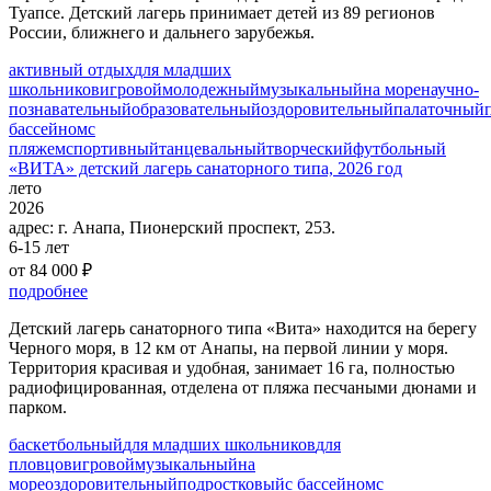
Туапсе. Детский лагерь принимает детей из 89 регионов
России, ближнего и дальнего зарубежья.
активный отдых
для младших
школьников
игровой
молодежный
музыкальный
на море
научно-
познавательный
образовательный
оздоровительный
палаточный
бассейном
с
пляжем
спортивный
танцевальный
творческий
футбольный
«ВИТА» детский лагерь санаторного типа, 2026 год
лето
2026
адрес:
г. Анапа, Пионерский проспект, 253.
6-15 лет
от 84 000 ₽
подробнее
Детский лагерь санаторного типа «Вита» находится на берегу
Черного моря, в 12 км от Анапы, на первой линии у моря.
Территория красивая и удобная, занимает 16 га, полностью
радиофицированная, отделена от пляжа песчаными дюнами и
парком.
баскетбольный
для младших школьников
для
пловцов
игровой
музыкальный
на
море
оздоровительный
подростковый
с бассейном
с