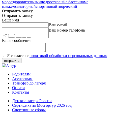
море
оздоровительный
подростковый
с бассейном
с
пляжем
санаторный
спортивный
творческий
Отправить
заявку
Отправить
заявку
Ваше имя
Ваш e-mail
Ваш номер телефона
Ваше сообщение
Я согласен с
политикой обработки персональных данных
Родителям
Агентствам
Трансфер до лагеря
Оплата
Контакты
Детские лагеря России
Сертификаты Мосгортур 2026 год
Спортивные сборы