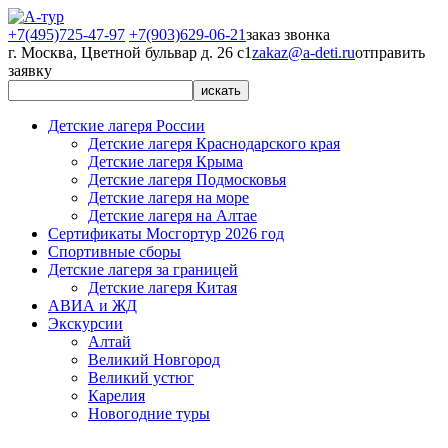
+7(495)725-47-97
+7(903)629-06-21
заказ звонка
г. Москва, Цветной бульвар д. 26 с1
zakaz@a-deti.ru
отправить
заявку
Детские лагеря России
Детские лагеря Краснодарского края
Детские лагеря Крыма
Детские лагеря Подмосковья
Детские лагеря на море
Детские лагеря на Алтае
Сертификаты Мосгортур 2026 год
Спортивные сборы
Детские лагеря за границей
Детские лагеря Китая
АВИА и ЖД
Экскурсии
Алтай
Великий Новгород
Великий устюг
Карелия
Новогодние туры