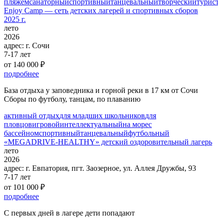
пляжем
санаторный
спортивный
танцевальный
творческий
турис
Enjoy Camp — сеть детских лагерей и спортивных сборов
2025 г.
лето
2026
адрес:
г. Сочи
7-17 лет
от 140 000 ₽
подробнее
База отдыха у заповедника и горной реки в 17 км от Сочи
Сборы по футболу, танцам, по плаванию
активный отдых
для младших школьников
для
пловцов
игровой
интеллектуальный
на море
с
бассейном
спортивный
танцевальный
футбольный
«MEGADRIVE-HEALTHY» детский оздоровительный лагерь
лето
2026
адрес:
г. Евпатория, пгт. Заозерное, ул. Аллея Дружбы, 93
7-17 лет
от 101 000 ₽
подробнее
С первых дней в лагере дети попадают