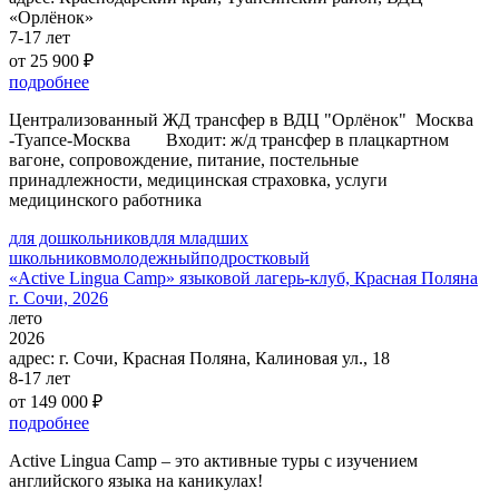
«Орлёнок»
7-17 лет
от 25 900 ₽
подробнее
Централизованный ЖД трансфер в ВДЦ "Орлёнок" Москва
-Туапсе-Москва Входит: ж/д трансфер в плацкартном
вагоне, сопровождение, питание, постельные
принадлежности, медицинская страховка, услуги
медицинского работника
для дошкольников
для младших
школьников
молодежный
подростковый
«Active Lingua Camp» языковой лагерь-клуб, Красная Поляна
г. Сочи, 2026
лето
2026
адрес:
г. Сочи, Красная Поляна, Калиновая ул., 18
8-17 лет
от 149 000 ₽
подробнее
Active Lingua Camp – этo активные туры с изучением
английскогo языка на каникулах!