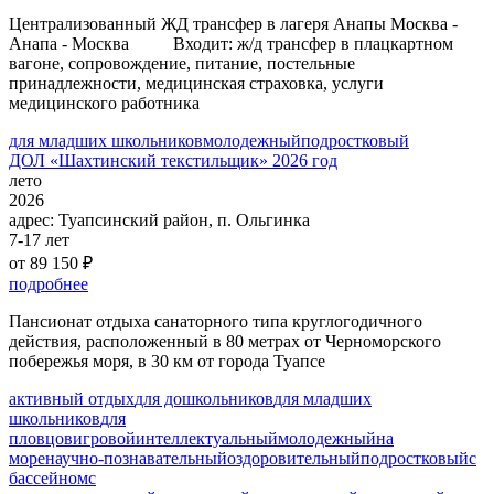
Централизованный ЖД трансфер в лагеря Анапы Москва -
Анапа - Москва Входит: ж/д трансфер в плацкартном
вагоне, сопровождение, питание, постельные
принадлежности, медицинская страховка, услуги
медицинского работника
для младших школьников
молодежный
подростковый
ДОЛ «Шахтинский текстильщик» 2026 год
лето
2026
адрес:
Туапсинский район, п. Ольгинка
7-17 лет
от 89 150 ₽
подробнее
Пансионат отдыха санаторного типа круглогодичного
действия, расположенный в 80 метрах от Черноморского
побережья моря, в 30 км от города Туапсе
активный отдых
для дошкольников
для младших
школьников
для
пловцов
игровой
интеллектуальный
молодежный
на
море
научно-познавательный
оздоровительный
подростковый
с
бассейном
с