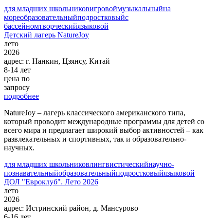
для младших школьников
игровой
музыкальный
на
море
образовательный
подростковый
с
бассейном
творческий
языковой
Детский лагерь NatureJoy
лето
2026
адрес:
г. Нанкин, Цзянсу, Китай
8-14 лет
цена по
запросу
подробнее
NatureJoy – лагерь классического американского типа,
который проводит международные программы для детей со
всего мира и предлагает широкий выбор активностей – как
развлекательных и спортивных, так и образовательно-
научных.
для младших школьников
лингвистический
научно-
познавательный
образовательный
подростковый
языковой
ДОЛ "Евроклуб". Лето 2026
лето
2026
адрес:
Истринский район, д. Мансурово
6-16 лет