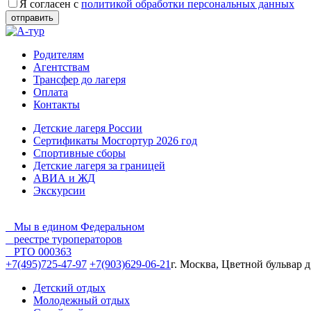
Я согласен с
политикой обработки персональных данных
Родителям
Агентствам
Трансфер до лагеря
Оплата
Контакты
Детские лагеря России
Сертификаты Мосгортур 2026 год
Спортивные сборы
Детские лагеря за границей
АВИА и ЖД
Экскурсии
Мы в едином Федеральном
реестре туроператоров
РТО 000363
+7(495)725-47-97
+7(903)629-06-21
г. Москва, Цветной бульвар д
Детский отдых
Молодежный отдых