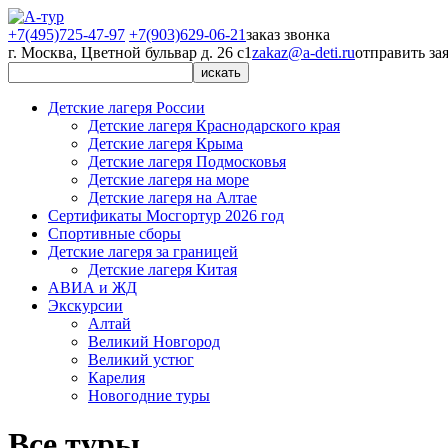
+7(495)725-47-97
+7(903)629-06-21
заказ звонка
г. Москва, Цветной бульвар д. 26 с1
zakaz@a-deti.ru
отправить за
Детские лагеря России
Детские лагеря Краснодарского края
Детские лагеря Крыма
Детские лагеря Подмосковья
Детские лагеря на море
Детские лагеря на Алтае
Сертификаты Мосгортур 2026 год
Спортивные сборы
Детские лагеря за границей
Детские лагеря Китая
АВИА и ЖД
Экскурсии
Алтай
Великий Новгород
Великий устюг
Карелия
Новогодние туры
Все туры